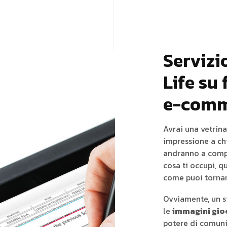
Servizio
Life su
e-comm
Avrai una vetrina
impressione a chi
andranno a compl
cosa ti occupi, qu
come puoi tornare 
Ovviamente, un si
le
immagini gio
potere di comun