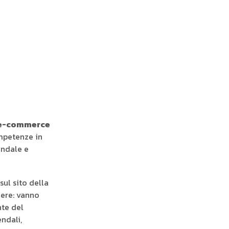
 e-commerce
mpetenze in
endale e
ul sito della
nere: vanno
nte del
endali,