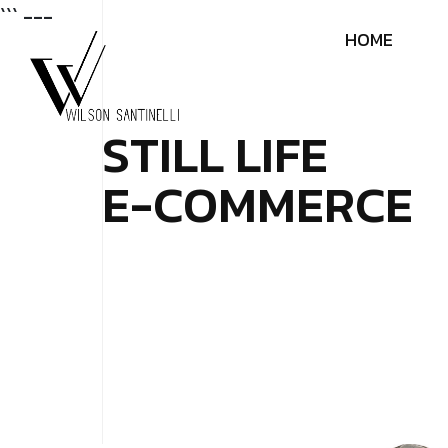
``` ---
H
O
M
E
S
T
I
L
L
L
I
F
E
E
-
C
O
M
M
E
R
C
E