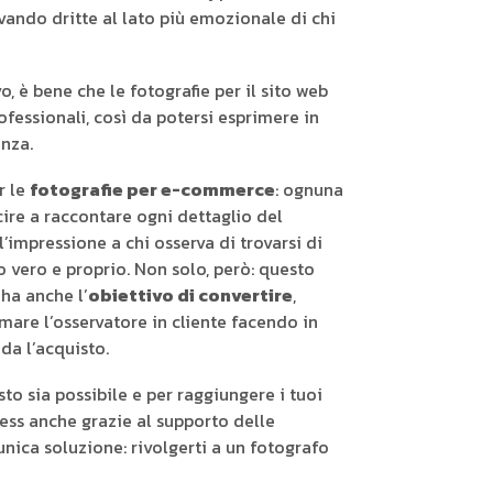
ivando dritte al lato più emozionale di chi
, è bene che le fotografie per il sito web
ofessionali, così da potersi esprimere in
enza.
r le
fotografie per e-commerce
: ognuna
cire a raccontare ogni dettaglio del
’impressione a chi osserva di trovarsi di
o vero e proprio. Non solo, però: questo
ha anche l’
obiettivo di convertire
,
mare l’osservatore in cliente facendo in
a l’acquisto.
to sia possibile e per raggiungere i tuoi
ness anche grazie al supporto delle
unica soluzione: rivolgerti a un fotografo