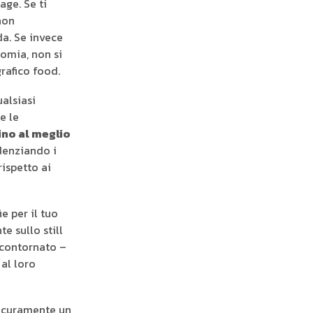
age. Se ti
non
a. Se invece
nomia, non si
rafico food.
ualsiasi
e le
no al meglio
denziando i
rispetto ai
e per il tuo
 sullo still
scontornato –
 al loro
sicuramente un