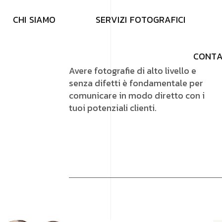
C
H
I
S
I
A
M
O
S
E
R
V
I
Z
I
F
O
T
O
G
R
A
F
I
C
I
C
O
N
T
Avere fotografie di alto livello e
senza difetti è fondamentale per
comunicare in modo diretto con i
tuoi potenziali clienti.