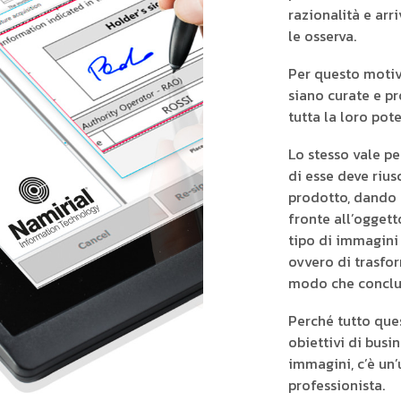
razionalità e arr
le osserva.
Per questo motivo
siano curate e pr
tutta la loro pot
Lo stesso vale pe
di esse deve rius
prodotto, dando l
fronte all’oggett
tipo di immagini 
ovvero di trasfor
modo che conclud
Perché tutto ques
obiettivi di busi
immagini, c’è un’
professionista.