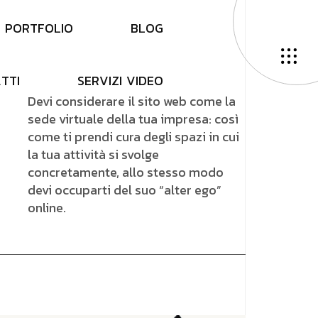
P
O
R
T
F
O
L
I
O
B
L
O
G
A
T
T
I
S
E
R
V
I
Z
I
V
I
D
E
O
Devi considerare il sito web come la
sede virtuale della tua impresa: così
come ti prendi cura degli spazi in cui
la tua attività si svolge
concretamente, allo stesso modo
devi occuparti del suo “alter ego”
online.