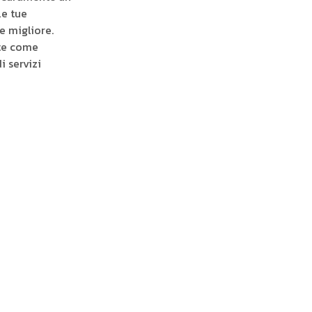
le tue
e migliore.
nte come
 servizi