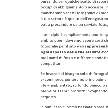
passando per qualche scatto di report
occupi di abbigliamento o accessori, 
mancheranno scatti fotografici di mod
il tuo settore è quello dell’enogastro
potrà prescindere da un servizio fotog
Il principio è semplicemente uno: in q
ambito operi, dovremo essere certi ch
fotografie per il sito web
rappresenti
ogni aspetto della tua attività
evi
tuoi punti di forza e differenziandoti 
competitor.
Se invece hai bisogno solo di fotografi
e-commerce, punteremo principalmente
life – ambientato, su fondo bianco o 
per valorizzare i prodotti invogliando
acquisto.
In ogni caso, il primo passaggio sarà 